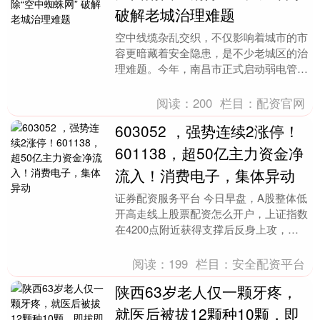
破解老城治理难题
空中线缆杂乱交织，不仅影响着城市的市
容更暗藏着安全隐患，是不少老城区的治
理难题。今年，南昌市正式启动弱电管线
下地整治工作，四个老城区共有249条道
路列入整治清单....
阅读：
200
栏目：
配资官网
603052 ，强势连续2涨停！
601138，超50亿主力资金净
流入！消费电子，集体异动
证券配资服务平台 今日早盘，A股整体低
开高走线上股票配资怎么开户，上证指数
在4200点附近获得支撑后反身上攻，深
证成指、北证50、创业板指、科创综指等
也均微幅飘....
阅读：
199
栏目：
安全配资平台
陕西63岁老人仅一颗牙疼，
就医后被拔12颗种10颗，即