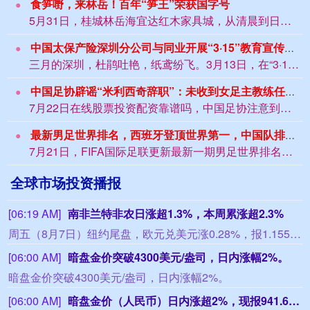
食笋嘢，来林岳！百年“笋王”荣获国字号
5月31日，桂城林岳海宜达红木家具城，从清晨到日暮，热闹从未间断。上午配资平台收...
中国太保产险深圳分公司与同业开展“3·15”教育宣传活动
三月的深圳，杜鹃吐艳，纸鸢纷飞。3月13日，在“3·15”国际消费者权益日来临之...
中国足协辟谣“米利西奇辞职”：未收到女足主教练任何辞职信息，其将按计划带队备战亚运会
7月22日在线股票投资配资靠谱吗，中国足协注意到直播吧平台有关“米利西奇辞职”的...
最新男足世界排名，西班牙登顶世界第一，中国队排名不变
7月21日，FIFA国际足联更新最新一期男足世界排名。2026美加墨世界杯冠军西...
全球市场投资播报
[06:19 AM]
南非兰特非农日涨超1.3%，本周累涨超2.3%
周五（8月7日）纽约尾盘，欧元兑美元涨0.28%，报1.1558，北京时间20:30发布美国非农就业报告带来一波短线拉升行情，本周累计上涨0.27%，整体呈现出W形走势。英镑兑美元涨0.28%，报1.3492，本周累涨0.75%。美元兑瑞郎跌0.53%，报0.8080，本周涨0.06%。商品货币对中，澳元兑美元涨0.50%、本周累涨0.68%，纽元兑美元涨0.39%、本周累涨0.23%，美元兑加元跌0.52%、本周累跌0.56%。瑞典克朗兑美元涨0.01%、本周累涨0.26%，挪威克朗兑美元涨0.37%、本周累跌0.43%，丹麦克朗兑美元涨0.28%、本周累涨0.27%。波兰兹罗提兑美元涨0.39%、本周累涨0.53%，美元兑匈牙利福林跌0.88%、本周累跌0.77%。土耳其里拉兑美元跌0.13%、本周累跌0.40%，南非兰特兑美元涨1.34%、本周累涨2.32%，墨西哥比索兑美元涨0.56%、本周累涨1.19%，巴西雷亚尔兑美元涨0.56%、本周累跌0.23%呈现出V形走势。
[06:00 AM]
暗盘金价突破4300美元/盎司，日内涨幅2%。
暗盘金价突破4300美元/盎司，日内涨幅2%。
[06:00 AM]
暗盘金价（人民币）日内涨超2%，现报941.6635元/克。