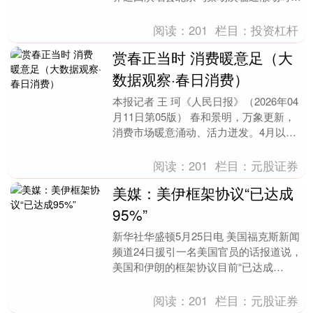
降大雨，大量未携带雨具的歌迷为遮雨四
处寻找遮挡物，....
阅读：
201
栏目：
投资杠杆
赏春正当时 消费暖意足（大
数据观察·春日消费）
本报记者 王 珂《人民日报》（2026年04
月11日第05版） 春和景明，万象更新，
消费市场暖意涌动、活力迸发。4月以
来，多地春假与清明假期叠加，人们踏青
赏花、....
阅读：
201
栏目：
元股证券
美媒：美伊框架协议“已达成
95%”
新华社华盛顿5月25日电 美国福克斯新闻
频道24日援引一名美国官员的话报道说，
美国和伊朗的框架协议目前“已达成
95%”，双方在伊朗“核储备”和霍尔木兹海
峡问题上....
阅读：
201
栏目：
元股证券