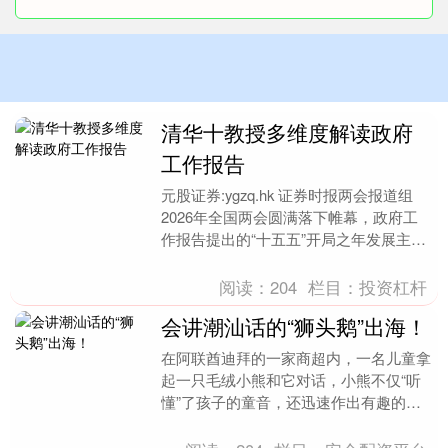
清华十教授多维度解读政府
工作报告
元股证券:ygzq.hk 证券时报两会报道组
2026年全国两会圆满落下帷幕，政府工
作报告提出的“十五五”开局之年发展主要
预期目标备受关注。从“4.5%—5%的....
阅读：
204
栏目：
投资杠杆
会讲潮汕话的“狮头鹅”出海！
在阿联酋迪拜的一家商超内，一名儿童拿
起一只毛绒小熊和它对话，小熊不仅“听
懂”了孩子的童音，还迅速作出有趣的潮
汕话回应。 这个夏天，像这样来自中国
广东的AI玩具在....