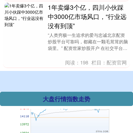
1年卖爆3个亿，四川小伙踩
上证综指
3940.04
+39.68
+1.02%
中3000亿市场风口，“行业远
没有到顶”
“人类穷极一生追求的爱与忠诚北京配资
炒股平台可靠吗，都藏在一颗毛茸茸的脑
袋里。” 配资世家炒股开户 在社交平台，
搜索“宠物”，这样煽情的句子总是被宠物
博主们频频....
阅读：
198
栏目：
配资官网
深证成指
14311.01
+200.89
+1.42%
大盘行情指数走势