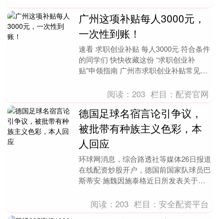
广州这项补贴每人3000元，
一次性到账！
速看 求职创业补贴 每人3000元 符合条件
的同学们 快快收藏这份 “求职创业补
贴”申领指南 广州市求职创业补贴常见问
题 PART 0 1 哪些人可以申领求职创....
阅读：
203
栏目：
配资官网
德国足球名宿言论引争议，
被批带有种族主义色彩，本
人回应
环球网消息，综合路透社等媒体26日报道
在线配资炒股开户，德国前国家队球员巴
斯蒂安·施魏因施泰格近日所发表关于科
特迪瓦足球队的言论，引发争议。有批评
者称，这种言论....
阅读：
203
栏目：
安全配资平台