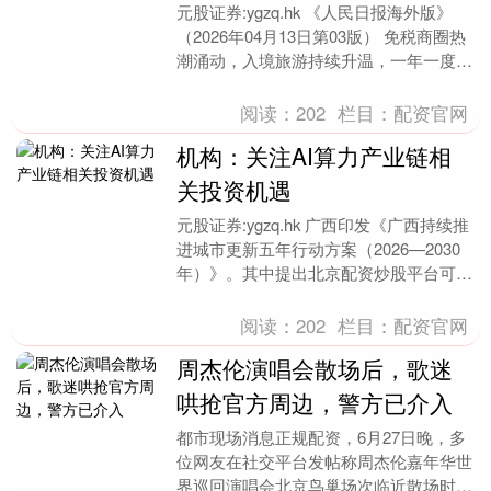
元股证券:ygzq.hk 《人民日报海外版》
（2026年04月13日第03版） 免税商圈热
潮涌动，入境旅游持续升温，一年一度的
消博会汇聚全球目光。在政策赋能、开....
阅读：
202
栏目：
配资官网
机构：关注AI算力产业链相
关投资机遇
元股证券:ygzq.hk 广西印发《广西持续推
进城市更新五年行动方案（2026—2030
年）》。其中提出北京配资炒股平台可靠
吗，推动“万兆光网”建设和5G-A网....
阅读：
202
栏目：
配资官网
周杰伦演唱会散场后，歌迷
哄抢官方周边，警方已介入
都市现场消息正规配资，6月27日晚，多
位网友在社交平台发帖称周杰伦嘉年华世
界巡回演唱会北京鸟巢场次临近散场时突