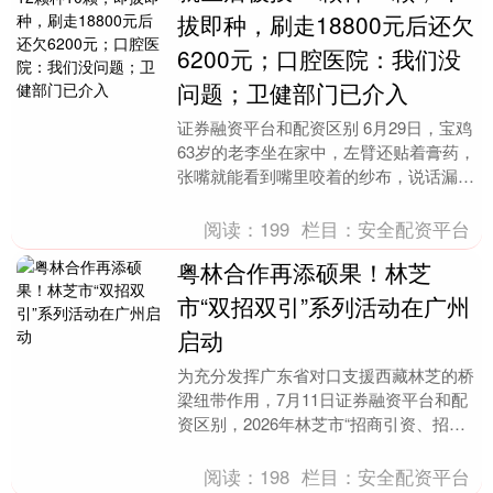
拔即种，刷走18800元后还欠
6200元；口腔医院：我们没
问题；卫健部门已介入
证券融资平台和配资区别 6月29日，宝鸡
63岁的老李坐在家中，左臂还贴着膏药，
张嘴就能看到嘴里咬着的纱布，说话漏
风，吃饭只能靠左边嚼，嘴里经常咬出
泡。半年多前，....
阅读：
199
栏目：
安全配资平台
粤林合作再添硕果！林芝
市“双招双引”系列活动在广州
启动
为充分发挥广东省对口支援西藏林芝的桥
梁纽带作用，7月11日证券融资平台和配
资区别，2026年林芝市“招商引资、招才
引智”系列活动暨“318醉美林芝段旅游
卡”发布....
阅读：
198
栏目：
安全配资平台