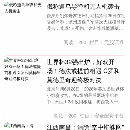
俄称遭乌导弹和无人机袭击
俄罗斯别尔哥罗德州行动指挥部25日在社
交媒体称，该州遭遇乌军两次大规模导弹
袭击，造成1人受伤。袭击造成能源基础
设施以及一栋行政建筑受损。有报告称出
现电力和供水中....
阅读：
200
栏目：
元股证券
世界杯32强出炉，好戏开
场！德法或提前相遇 C罗和
莫德里奇迎终极对决
北京时间6月28日，2026年美加墨世界杯
小组赛收官。在J组的最后两场小组赛
中，约旦1-3不敌阿根廷，梅西攻入一
球，以19球刷新自己保持的世界杯进球数
纪录。 \....
阅读：
200
栏目：
安全配资平台
江西南昌：清除“空中蜘蛛网”