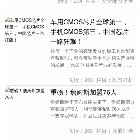
阅读：
204
栏目：
安全配资平台
车用CMOS芯片全球第一，
手机CMOS第三，中国芯片
一路狂飙！
任何一个产业的高速发展炒股工具对配资
有帮助吗，都会带动整个与之相关产业链
的发展。 比如中国屏幕产业的发展，带
动了中国电视机、手机等产业的发展，因
为电视机、手机等....
阅读：
203
栏目：
投资杠杆
重磅！詹姆斯加盟76人
詹姆斯终于宣布最终决定了，詹姆斯亲自
宣布加盟76人，相信能够帮助76人成为
一支夺冠球队，开启生涯第24年他联手恩
比德、马克西和布朗冲击总冠军，名记
shams报道....
阅读：
203
栏目：
元股证券